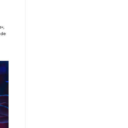
e»,
 de