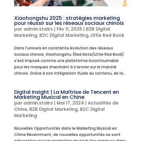
Xiaohongshu 2025 : stratégies marketing
pour réussir sur les réseaux sociaux chinois
par
admin.staiirs
|
Fév 11, 2025
|
B2B Digital
Marketing
,
B2C Digital Marketing
,
Little Red Book
Dans l’univers en constante évolution des réseaux
sociaux chinois, Xiaohongshu (Red Note/Little Red Book)
s’est imposé comme une plateforme incontournable
pour les marques cherchant à s’ancrer sur le marché
chinois. Grâce à son intégration fluide du contenu, de la...
Digital Insight | La Maîtrise de Tencent en
Marketing Musical en Chine
par
admin.staiirs
|
Mai 17, 2024
|
Actualités de
Chine
,
B2B Digital Marketing
,
B2C Digital
Marketing
Nouvelles Opportunités dans le Marketing Musical en
Chine Récemment, de nouvelles opportunités se sont
présentées pour le marketing musical des marques dans