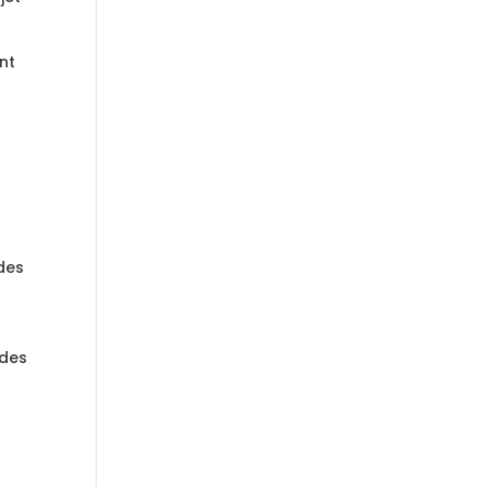
nt
 des
 des