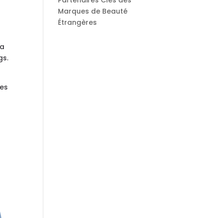
Partenaires Clés des
Marques de Beauté
Étrangères
la
gs.
les